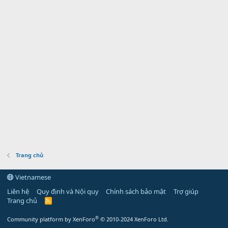
Trang chủ
Vietnamese
Liên hệ
Quy định và Nội quy
Chính sách bảo mật
Trợ giúp
Trang chủ
R
S
S
®
Community platform by XenForo
© 2010-2024 XenForo Ltd.