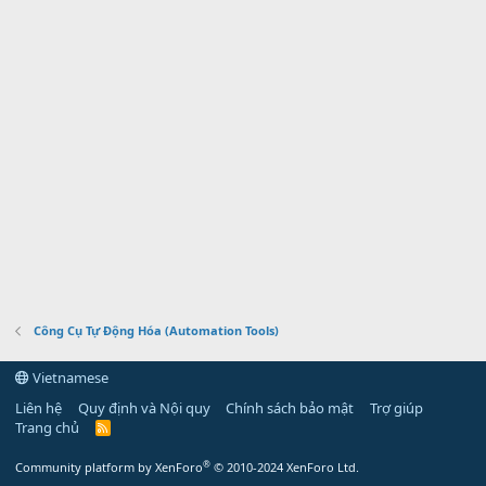
Công Cụ Tự Động Hóa (Automation Tools)
Vietnamese
Liên hệ
Quy định và Nội quy
Chính sách bảo mật
Trợ giúp
Trang chủ
R
S
S
®
Community platform by XenForo
© 2010-2024 XenForo Ltd.