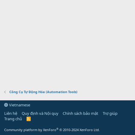
Công Cụ Tự Động Hóa (Automation Tools)
Vietnamese
Liên hệ
Quy định và Nội quy
Chính sách bảo mật
Trợ giúp
Trang chủ
R
S
S
®
Community platform by XenForo
© 2010-2024 XenForo Ltd.