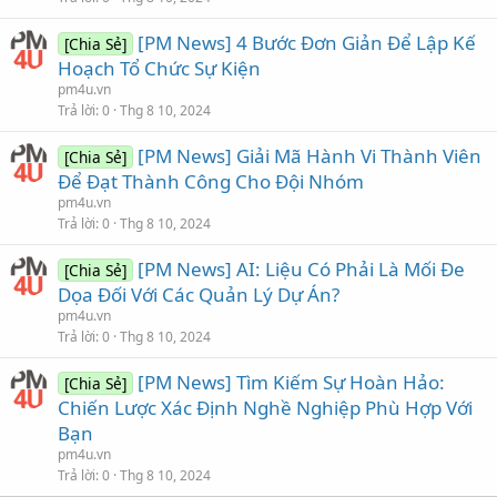
[PM News] 4 Bước Đơn Giản Để Lập Kế
[Chia Sẻ]
Hoạch Tổ Chức Sự Kiện
pm4u.vn
Trả lời
0
Thg 8 10, 2024
[PM News] Giải Mã Hành Vi Thành Viên
[Chia Sẻ]
Để Đạt Thành Công Cho Đội Nhóm
pm4u.vn
Trả lời
0
Thg 8 10, 2024
[PM News] AI: Liệu Có Phải Là Mối Đe
[Chia Sẻ]
Dọa Đối Với Các Quản Lý Dự Án?
pm4u.vn
Trả lời
0
Thg 8 10, 2024
[PM News] Tìm Kiếm Sự Hoàn Hảo:
[Chia Sẻ]
Chiến Lược Xác Định Nghề Nghiệp Phù Hợp Với
Bạn
pm4u.vn
Trả lời
0
Thg 8 10, 2024