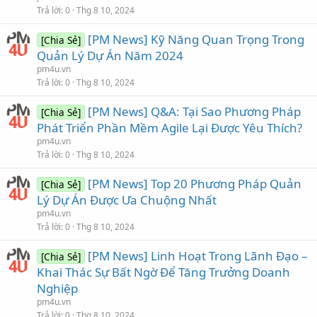
Trả lời
0
Thg 8 10, 2024
[PM News] Kỹ Năng Quan Trọng Trong
[Chia Sẻ]
Quản Lý Dự Án Năm 2024
pm4u.vn
Trả lời
0
Thg 8 10, 2024
[PM News] Q&A: Tại Sao Phương Pháp
[Chia Sẻ]
Phát Triển Phần Mềm Agile Lại Được Yêu Thích?
pm4u.vn
Trả lời
0
Thg 8 10, 2024
[PM News] Top 20 Phương Pháp Quản
[Chia Sẻ]
Lý Dự Án Được Ưa Chuộng Nhất
pm4u.vn
Trả lời
0
Thg 8 10, 2024
[PM News] Linh Hoạt Trong Lãnh Đạo –
[Chia Sẻ]
Khai Thác Sự Bất Ngờ Để Tăng Trưởng Doanh
Nghiệp
pm4u.vn
Trả lời
0
Thg 8 10, 2024