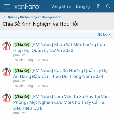
Đăng nhập
Đăng ký
Quản Lý Dự Án (Project Management)
Chia Sẻ Kinh Nghiệm và Học Hỏi
Bộ lọc
[PM News] Khảo Sát Mức Lương Của
[Chia Sẻ]
Hiệp Hội Quản Lý Dự Án 2020
pm4u.vn
Trả lời
0
Thg 8 10, 2024
[PM News] Các Xu Hướng Quản Lý Dự
[Chia Sẻ]
Án Hàng Đầu Cần Theo Dõi Trong Năm 2024
pm4u.vn
Trả lời
0
Thg 8 10, 2024
[PM News] Làm Việc Từ Xa Hay Tại Văn
[Chia Sẻ]
Phòng? Một Nghiên Cứu Mới Cho Thấy Cả Hai
Đều Hiệu Quả
pm4u.vn