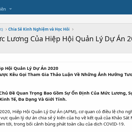
iên
t)
Chia Sẻ Kinh Nghiệm và Học Hỏi
c Lương Của Hiệp Hội Quản Lý Dự Án 
p Hội Quản Lý Dự Án 2020
ược Kêu Gọi Tham Gia Thảo Luận Về Những Ảnh Hưởng Tương
Chủ Đề Quan Trọng Bao Gồm Sự Ổn Định Của Mức Lương, Sự 
Kinh Tế, Đa Dạng Và Giới Tính.
020, Hiệp Hội Quản Lý Dự Án (APM), cơ quan có điều lệ cho nghề
h vực quản lý dự án chia sẻ ý kiến của họ về kết quả của Khảo 
m tới, trong bối cảnh bùng phát toàn cầu của dịch COVID-19.