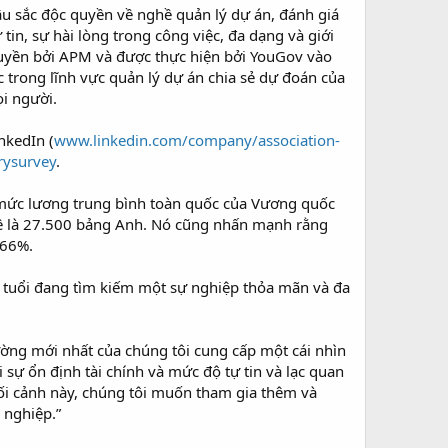
 sắc độc quyền về nghề quản lý dự án, đánh giá
in, sự hài lòng trong công việc, đa dạng và giới
 quyền bởi APM và được thực hiện bởi YouGov vào
trong lĩnh vực quản lý dự án chia sẻ dự đoán của
i người.
nkedIn (
www.linkedin.com/company/association-
rysurvey
.
 mức lương trung bình toàn quốc của Vương quốc
hề là 27.500 bảng Anh. Nó cũng nhấn mạnh rằng
 66%.
ẻ tuổi đang tìm kiếm một sự nghiệp thỏa mãn và đa
ờng mới nhất của chúng tôi cung cấp một cái nhìn
sự ổn định tài chính và mức độ tự tin và lạc quan
bối cảnh này, chúng tôi muốn tham gia thêm và
 nghiệp.”