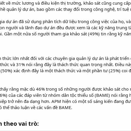
iết về mức lương và điều kiện thị trường, khảo sát cũng cung cấp
 quản lý dự án, bao gồm các thay đổi trong công nghệ, trí tuệ nh
a dự án đã sử dụng phân tích dữ liệu trong công việc của họ, và
ý con người và lãnh đạo dự án đều được xem là các kỹ năng trung t
lai. Gần một nửa số người tham gia khảo sát (49%) tin rằng kỹ năn
h thức lớn nhất đối với các chuyên gia quản lý dự án là phát triển
thức và 31% nói rằng đây là thách thức quan trọng nhất. Điều nà
(50%) xác định đây là một thách thức và một phần tư (25%) coi đ
 thấy rằng mặc dù 46% trong số những người được khảo sát cho 
%) của các đáp viên từ nhóm dân tộc thiểu số (BAME) nói rằng họ
hiệp trở nên đa dạng hơn. APM hiện có một số sáng kiến đang đ
ó thể thảo luận về các vấn đề BAME.
theo vai trò:​