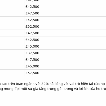
£42,500
£47,500
£42,500
£52,500
£47,500
£42,500
£45,000
£37,500
£47,500
£45,000
£57,500
c
n cao trên toàn ngành với 82% hài lòng với vai trò hiện tại của 
ng mong đợi một sự gia tăng trong gói lương và lợi ích của họ t