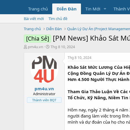
Trang chủ
Diễn Đàn
Tin Mới
Thành V
Bài viết mới
Tìm chủ đề
Trang chủ
Diễn Đàn
Quản Lý Dự Án (Project Managemen
[PM News] Khảo Sát Mứ
[Chia Sẻ]
N
N
pm4u.vn
Thg 8 10, 2024
g
g
ư
à
Thg 8 10, 2024
ờ
y
Khảo Sát Mức Lương Của Hiệ
i
b
k
ắ
Cộng Đồng Quản Lý Dự Án Đ
h
t
Hơn 4.500 Người Thực Hành
ở
đ
pm4u.vn
i
ầ
Tham Gia Thảo Luận Về Các 
t
u
Administrator
Tổ Chức, Kỹ Năng, Niềm Tin 
ạ
Thành viên BQT
o
Hôm nay, ngày 2 tháng 4 năm 2
người đang làm việc trong lĩn
mình và dự đoán của họ cho nă