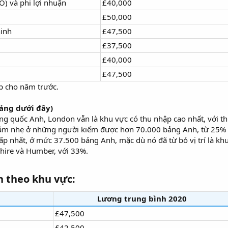
O) và phi lợi nhuận
£40,000
£50,000
ninh
£47,500
£37,500
£40,000
£47,500
ấp cho năm trước.
ảng dưới đây)
ng quốc Anh, London vẫn là khu vực có thu nhập cao nhất, với th
giảm nhẹ ở những người kiếm được hơn 70.000 bảng Anh, từ 25%
ấp nhất, ở mức 37.500 bảng Anh, mặc dù nó đã từ bỏ vị trí là kh
shire và Humber, với 33%.
 theo khu vực:​
Lương trung bình 2020
£47,500
£42,500