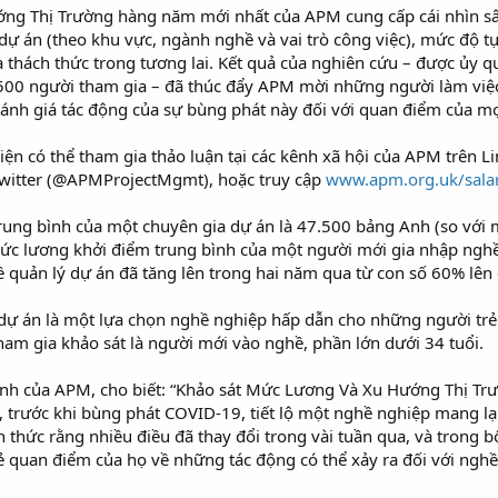
ng Thị Trường hàng năm mới nhất của APM cung cấp cái nhìn sâu
ự án (theo khu vực, ngành nghề và vai trò công việc), mức độ tự t
à thách thức trong tương lai. Kết quả của nghiên cứu – được ủy
00 người tham gia – đã thúc đẩy APM mời những người làm việc 
đánh giá tác động của sự bùng phát này đối với quan điểm của mọ
iện có thể tham gia thảo luận tại các kênh xã hội của APM trên Li
Twitter (@APMProjectMgmt), hoặc truy cập
www.apm.org.uk/sala
rung bình của một chuyên gia dự án là 47.500 bảng Anh (so với
mức lương khởi điểm trung bình của một người mới gia nhập ng
ề quản lý dự án đã tăng lên trong hai năm qua từ con số 60% lên
 dự án là một lựa chọn nghề nghiệp hấp dẫn cho những người tr
am gia khảo sát là người mới vào nghề, phần lớn dưới 34 tuổi.
nh của APM, cho biết: “Khảo sát Mức Lương Và Xu Hướng Thị Trư
 trước khi bùng phát COVID-19, tiết lộ một nghề nghiệp mang lại 
 thức rằng nhiều điều đã thay đổi trong vài tuần qua, và trong 
 quan điểm của họ về những tác động có thể xảy ra đối với nghề