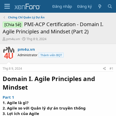
Đăng nhập
Đăng ký
Chứng Chỉ Quản Lý Dự Án
PMI-ACP Certification - Domain I.
[Chia Sẻ]
Agile Principles and Mindset (Part 2)
N
N
pm4u.vn
Thg 8 9, 2024
g
g
ư
à
pm4u.vn
ờ
y
Administrator
Thành viên BQT
i
b
k
ắ
h
t
Thg 8 9, 2024
#1
ở
đ
i
ầ
Domain I. Agile Principles and
t
u
Mindset​
ạ
o
Part 1
1. Agile là gì?
2. Agile so với Quản lý dự án truyền thống
3. Lợi ích của Agile