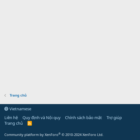
Trang chủ
Vietnamese
Liên hệ
Quy định và Nội quy
Chính sách bảo mật
Trợ giúp
Trang chủ
R
S
S
®
Community platform by XenForo
© 2010-2024 XenForo Ltd.